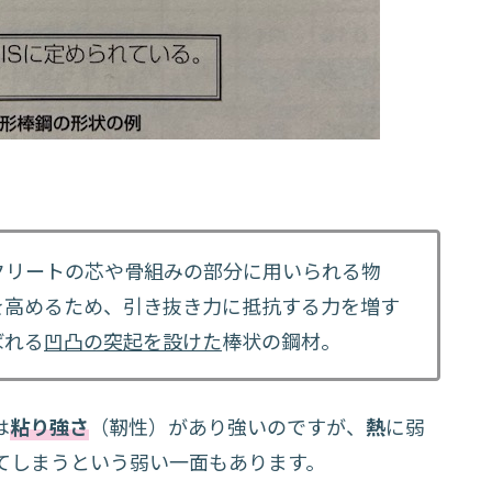
クリートの芯や骨組みの部分に用いられる物
を高めるため、引き抜き力に抵抗する力を増す
ばれる
凹凸の突起を設けた
棒状の鋼材。
は
粘り強さ
（靭性）があり強いのですが、
熱
に弱
てしまうという弱い一面もあります。