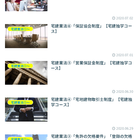
2020.07.02
宅建業法⑥「保証協会制度」【宅建独学コー
宅建業法①～
ス】
2020.07.01
宅建業法⑤「営業保証金制度」【宅建独学コ
宅建業法①～
ース】
2020.06.30
宅建業法④「宅地建物取引士制度」【宅建独
宅建業法①～
学コース】
2020.06.29
宅建業法③「免許の欠格要件」「登録の欠格
宅建業法①～