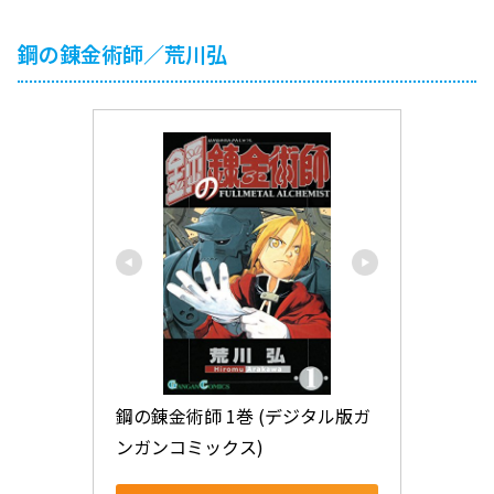
鋼の錬金術師／荒川弘
鋼の錬金術師 1巻 (デジタル版ガ
ンガンコミックス)