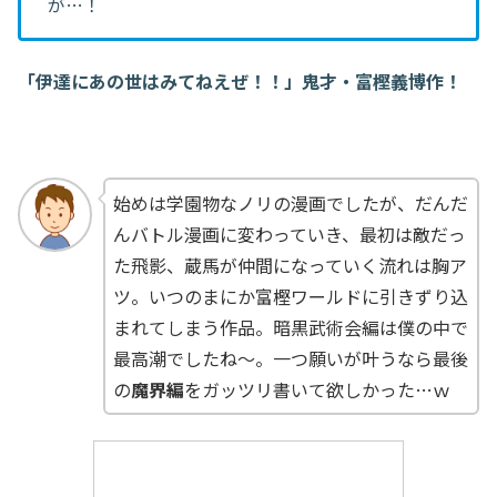
が…！
「伊達にあの世はみてねえぜ！！」鬼才・富樫義博作！
始めは学園物なノリの漫画でしたが、だんだ
んバトル漫画に変わっていき、最初は敵だっ
た飛影、蔵馬が仲間になっていく流れは胸ア
ツ。いつのまにか富樫ワールドに引きずり込
まれてしまう作品。暗黒武術会編は僕の中で
最高潮でしたね～。一つ願いが叶うなら最後
の
魔界編
をガッツリ書いて欲しかった…ｗ