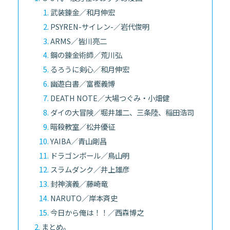
武装錬金／和月伸宏
PSYREN-サイレン-／岩代俊明
ARMS／皆川亮二
鋼の錬金術師／荒川弘
るろうに剣心／和月伸宏
幽遊白書／富樫義博
DEATH NOTE／大場つぐみ・小畑健
ダイの大冒険／堀井雄二、三条陸、稲田浩司
暗殺教室／松井優征
YAIBA／青山剛昌
ドラゴンボール／鳥山明
スラムダンク／井上雄彦
封神演義／藤崎竜
NARUTO／岸本斉史
今日から俺は！！／西森博之
まとめ。