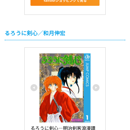
Yahoo!ショッピングで見る
るろうに剣心／和月伸宏
るろうに剣心―明治剣客浪漫譚