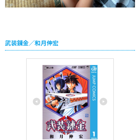
武装錬金／和月伸宏