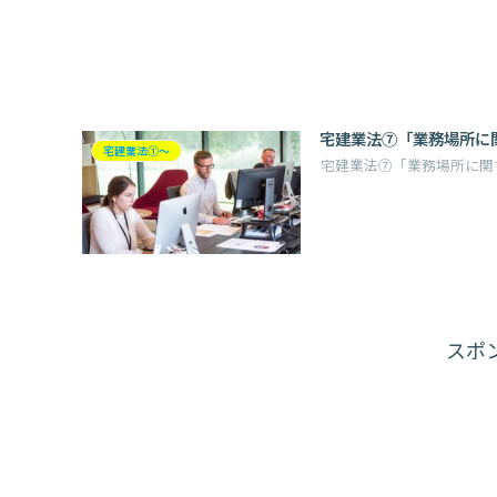
宅建業法⑦「業務場所に
宅建業法①～
宅建業法⑦「業務場所に関
スポ